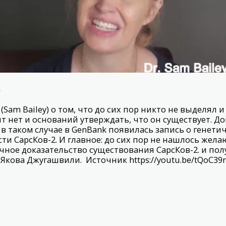
а
(Sam Bailey) о том, что до сих пор никто не выделял 
ит нет и оснований утверждать, что он существует. Д
 в таком случае в GenBank появилась запись о генети
ти СарсКов-2. И главное: до сих пор не нашлось жел
чное доказательство существования СарсКов-2. и полу
д Якова Джугашвили. Источник ⁣
https://youtu.be/tQoC3