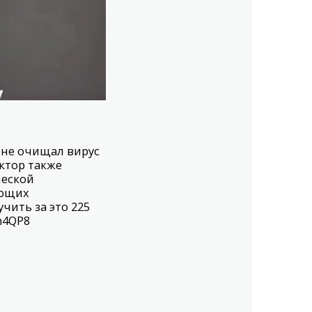
и не очищал вирус
октор также
ческой
ающих
чить за это 225
9n4QP8