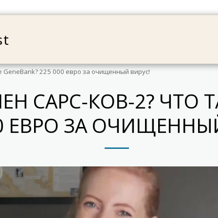
st
HOME
ABOUT
WORK
B
е GeneBank? 225 000 евро за очищенный вирус!
ЕН САРС-КОВ-2? ЧТО 
00 ЕВРО ЗА ОЧИЩЕННЫ