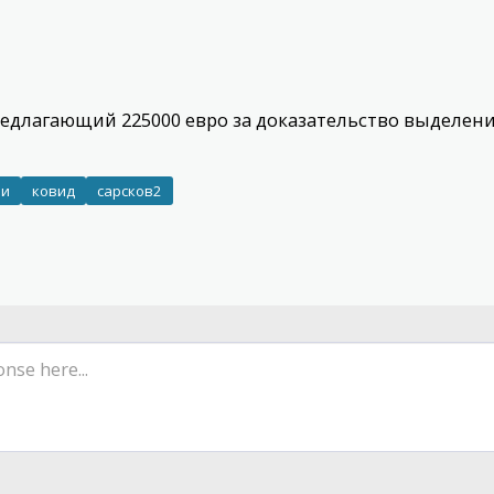
редлагающий 225000 евро за доказательство выделен
ли
ковид
сарсков2