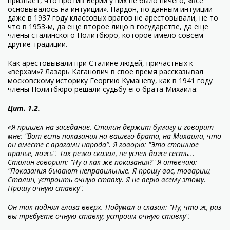
признает, что против Берии у них не было ничего, «все
основывалось на интуиции». Пардон, по данным интуиции
даже в 1937 году классовых врагов не арестовывали, не то
что в 1953-м, да еще второе лицо в государстве, да еще
члены сталинского Политбюро, которое имело совсем
другие традиции.
Как арестовывали при Сталине людей, причастных к
«верхам»? Лазарь Каганович в свое время рассказывал
московскому историку Георгию Куманеву, как в 1941 году
члены Политбюро решали судьбу его брата Михаила:
Цит. 1.2.
«Я пришел на заседание. Сталин держит бумагу и говорит
мне: "Вот есть показания на вашего брата, на Михаила, что
он вместе с врагами народа”. Я говорю: "Это стошное
вранье, ложь". Так резко сказал, не успел даже сесть...
Сталин говорит: "Ну а как же показания?" Я отвечаю:
"Показания бывают неправильные. Я прошу вас, товарищ
Сталин, устроить очную ставку. Я не верю всему этому.
Прошу очную ставку".
Он так поднял глаза вверх. Подумал и сказал: "Ну, что ж, раз
вы требуете очную ставку; устроим очную ставку".