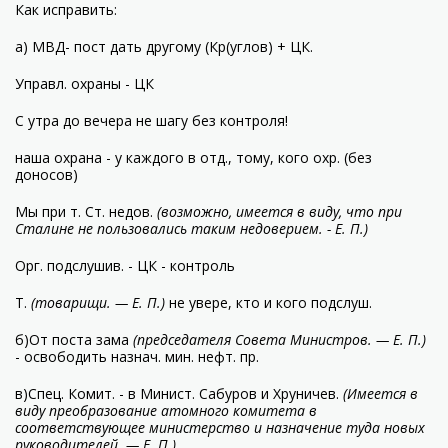
Как исправить:
а) МВД- пост дать другому (Кр(углов) + ЦК.
Управл. охраны - ЦК
С утра до вечера не шагу без контроля!
наша охрана - у каждого в отд., тому, кого охр. (без
доносов)
Мы при т. Ст. недов.
(возможно, имеется в виду, что при
Сталине не пользовались таким недоверием. - Е. П.)
Орг. подслушив. - ЦК - контроль
Т.
(товарищи. — Е. П.)
не увере, кто и кого подслуш.
б)От поста зама
(председателя Совета Министров. — Е. П.)
- освободить назнач. мин. нефт. пр.
в)Спец. Комит. - в Минист. Сабуров и Хруничев.
(Имеется в
виду преобразование атомного комитета в
соответствующее министерство и назначение туда новых
руководителей. — Е. П.)