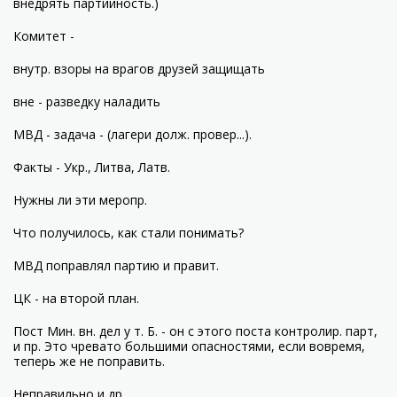
внедрять партийность.)
Комитет -
внутр. взоры на врагов друзей защищать
вне - разведку наладить
МВД - задача - (лагери долж. провер...).
Факты - Укр., Литва, Латв.
Нужны ли эти меропр.
Что получилось, как стали понимать?
МВД поправлял партию и правит.
ЦК - на второй план.
Пост Мин. вн. дел у т. Б. - он с этого поста контролир. парт,
и пр. Это чревато большими опасностями, если вовремя,
теперь же не поправить.
Неправильно и др.