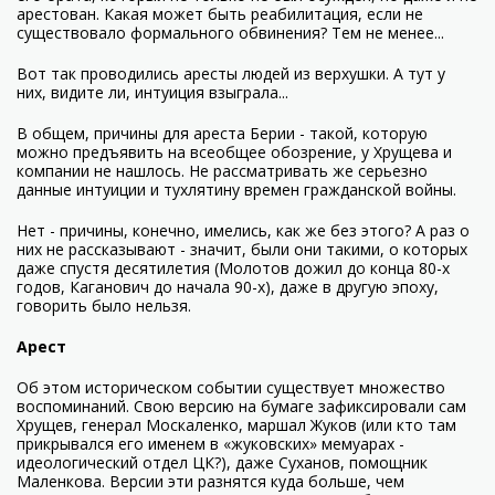
арестован. Какая может быть реабилитация, если не
существовало формального обвинения? Тем не менее...
Вот так проводились аресты людей из верхушки. А тут у
них, видите ли, интуиция взыграла...
В общем, причины для ареста Берии - такой, которую
можно предъявить на всеобщее обозрение, у Хрущева и
компании не нашлось. Не рассматривать же серьезно
данные интуиции и тухлятину времен гражданской войны.
Нет - причины, конечно, имелись, как же без этого? А раз о
них не рассказывают - значит, были они такими, о которых
даже спустя десятилетия (Молотов дожил до конца 80-х
годов, Каганович до начала 90-х), даже в другую эпоху,
говорить было нельзя.
Арест
Об этом историческом событии существует множество
воспоминаний. Свою версию на бумаге зафиксировали сам
Хрущев, генерал Москаленко, маршал Жуков (или кто там
прикрывался его именем в «жуковских» мемуарах -
идеологический отдел ЦК?), даже Суханов, помощник
Маленкова. Версии эти разнятся куда больше, чем