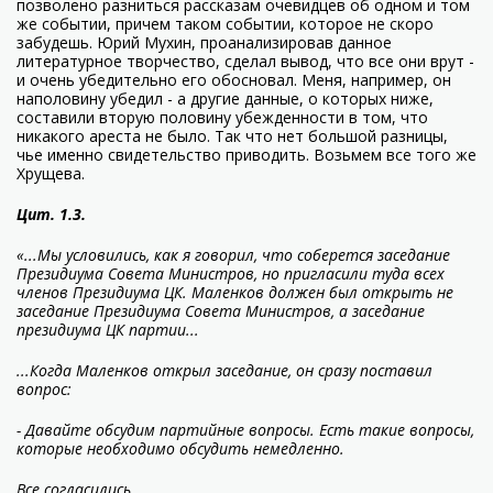
позволено разниться рассказам очевидцев об одном и том
же событии, причем таком событии, которое не скоро
забудешь. Юрий Мухин, проанализировав данное
литературное творчество, сделал вывод, что все они врут -
и очень убедительно его обосновал. Меня, например, он
наполовину убедил - а другие данные, о которых ниже,
составили вторую половину убежденности в том, что
никакого ареста не было. Так что нет большой разницы,
чье именно свидетельство приводить. Возьмем все того же
Хрущева.
Цит. 1.3.
«...Мы условились, как я говорил, что соберется заседание
Президиума Совета Министров, но пригласили туда всех
членов Президиума ЦК. Маленков должен был открыть не
заседание Президиума Совета Министров, а заседание
президиума ЦК партии...
...Когда Маленков открыл заседание, он сразу поставил
вопрос:
- Давайте обсудим партийные вопросы. Есть такие вопросы,
которые необходимо обсудить немедленно.
Все согласились.