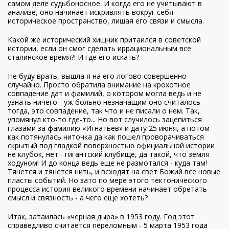
самом деле судьбоносное. И когда его не учитывают в
анализе, оно начинает искривлять вокруг себя
историческое пространство, лишая его связи и смысла.
Какой же исторический хищник притаился в советской
истории, если он смог сделать иррациональным все
сталинское время?! И где его искать?
Не буду врать, вышла я на его логово совершенно
случайно. Просто обратила внимание на крохотное
совпадение дат и фамилий, о котором могла ведь и не
узнать ничего - уж больно незначащим оно считалось
тогда, это совпадение, так что и не писали о нем. Так,
упомянул кто-то где-то... Но вот случилось зацепиться
глазами за фамилию «Игнатьев» и дату 25 июня, а потом
как потянулась ниточка да как пошел проворачиваться
скрытый под гладкой поверхностью официальной истории
не клубок, нет - гигантский клубище, да такой, что земля
ходуном! И до конца ведь еще не размотался - куда там!
Тянется и тянется нить, и всходят на свет Божий все новые
пласты событий. Но зато по мере этого тектонического
процесса история великого времени начинает обретать
смысл и связность - а чего еще хотеть?
Итак, затаилась «черная дыра» в 1953 году. Год этот
справедливо считается переломным - 5 марта 1953 года