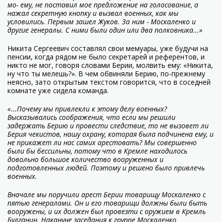
мо- ему, не поставил мое предложение на голосование, а
нажал секретную кнопку и вызвал военных, как мы
условились. Первым зашел Жуков. За ним - Москаленко и
другие генералы. С ними были один или два полковника...»
Никита Сергеевич составлял свои мемуары, уже будучи на
пенсии, когда рядом не было секретарей и референтов, и
никто не мог, говоря словами Берии, молвить ему: «Никита,
ну что ты мелешь?». В чем обвиняли Берию, по-прежнему
неясно, зато открытым текстом говорится, что в соседней
комнате уже сидела команда.
«...Почему мы привлекли к этому делу военных?
Высказывались соображения, что если мы решили
задержать Берию и провести следствие, то не вызовет ли
Берия чекистов, нашу охрану, которая была подчинена ему, и
не прикажет ли нас самих арестовать? Мы совершенно
были бы бессильны, потому что в Кремле находилось
довольно большое количество вооруженных и
подготовленных людей. Поэтому и решено было привлечь
военных.
Вначале мы поручили арест Берии товарищу Москаленко с
пятью генералами. Он и его товарищи должны были быть
вооружены, и их должен был провезти с оружием в Кремль
Булганин. Накануне заседания к группе Москаленко