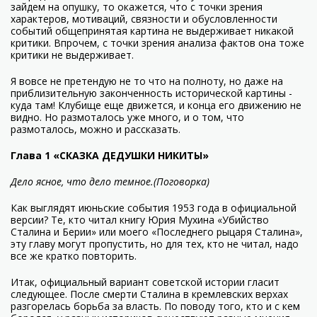
зайдем на опушку, то окажется, что с точки зрения
характеров, мотиваций, связности и обусловленности
событий общепринятая картина не выдерживает никакой
критики. Впрочем, с точки зрения анализа фактов она тоже
критики не выдерживает.
Я вовсе не претендую не то что на полноту, но даже на
приблизительную законченность исторической картины -
куда там! Клубище еще движется, и конца его движению не
видно. Но размоталось уже много, и о том, что
размоталось, можно и рассказать.
Глава 1 «СКАЗКА ДЕДУШКИ НИКИТЫ»
Дело ясное, что дело темное.
(Поговорка)
Как выглядят июньские события 1953 года в официальной
версии? Те, кто читал книгу Юрия Мухина «Убийство
Сталина и Берии» или моего «Последнего рыцаря Сталина»,
эту главу могут пропустить, но для тех, кто не читал, надо
все же кратко повторить.
Итак, официальный вариант советской истории гласит
следующее. После смерти Сталина в кремлевских верхах
разгорелась борьба за власть. По поводу того, кто и с кем