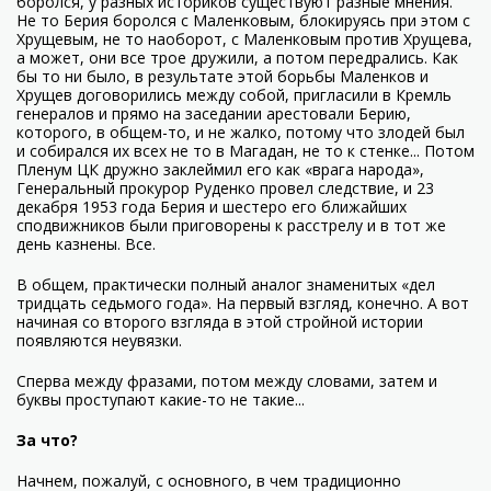
боролся, у разных историков существуют разные мнения.
Не то Берия боролся с Маленковым, блокируясь при этом с
Хрущевым, не то наоборот, с Маленковым против Хрущева,
а может, они все трое дружили, а потом передрались. Как
бы то ни было, в результате этой борьбы Маленков и
Хрущев договорились между собой, пригласили в Кремль
генералов и прямо на заседании арестовали Берию,
которого, в общем-то, и не жалко, потому что злодей был
и собирался их всех не то в Магадан, не то к стенке... Потом
Пленум ЦК дружно заклеймил его как «врага народа»,
Генеральный прокурор Руденко провел следствие, и 23
декабря 1953 года Берия и шестеро его ближайших
сподвижников были приговорены к расстрелу и в тот же
день казнены. Все.
В общем, практически полный аналог знаменитых «дел
тридцать седьмого года». На первый взгляд, конечно. А вот
начиная со второго взгляда в этой стройной истории
появляются неувязки.
Сперва между фразами, потом между словами, затем и
буквы проступают какие-то не такие...
За что?
Начнем, пожалуй, с основного, в чем традиционно