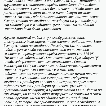
только после 1985 года. И они, судя по всему, вспоминали не
хрущевские, а сталинские порядки проведения Политбюро,
когда материалы уголовных дел на членов ЦК обязательно
рассматривались этим высшим руководящим органом
страны. Поэтому оба безапелляционно заявили, что Берия
был арестован на заседании Президиума ЦК {Политбюро):
"На Политбюро его забирали" {Молотов), "На заседании
Политбюро дело было" {Каганович).
Хрущев, который любил эту легенду рассказывать
иностранным делегациям, тоже сначала сообщил, что Берия
был арестован на заседании Президиума ЦК, но потом,
видимо, умные люди ему пояснили, что он постоянно
сознается в преступлении, предусмотренном ст. 115 УК
"Незаконное задержание". Кто такие члены Президиума ЦК,
чтобы задерживать первого заместителя Совета
Министров СССР, назначенного на должность парламентом
страны - Верховным Советом? И к моменту
надиктовывания мемуаров Хрущев поменял место ареста
Берия: "Мы условились, как я говорил, что соберется
заседание Президиума Совета Министров, но пригласили
туда всех членов Президиума ЦК". Теперь уже Берия
арестовывала не партия, а Правительство СССР. Однако ни
сам Хрущев, ни хотя бы один мемуарист не вспомнил в связи
с этим арестом имени ни единого члена Президиума
Совмина, который бы присутствовал на этом заседании. И
после никто из членов Президиума Совмина в мемуарах о