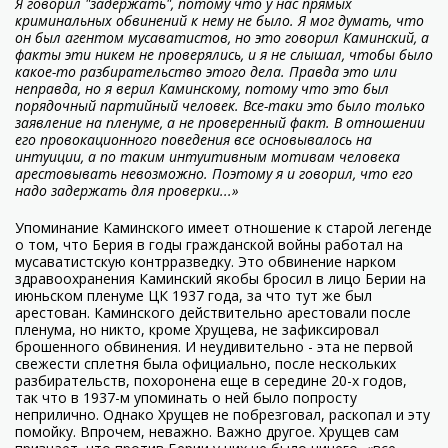
Я говорил "задержать", потому что у нас прямых
криминальных обвинений к нему не было. Я мог думать, что
он был агентом мусаватистов, но это говорил Каминский, а
факты эти никем не проверялись, и я не слышал, чтобы было
какое-то разбирательство этого дела. Правда это или
неправда, но я верил Каминскому, потому что это был
порядочный партийный человек. Все-таки это было только
заявление на пленуме, а не проверенный факт. В отношении
его провокационного поведения все основывалось на
интуиции, а по таким интуитивным мотивам человека
арестовывать невозможно. Поэтому я и говорил, что его
надо задержать для проверки...»
Упоминание Каминского имеет отношение к старой легенде
о том, что Берия в годы гражданской войны работал на
мусаватистскую контрразведку. Это обвинение нарком
здравоохранения Каминский якобы бросил в лицо Берии на
июньском пленуме ЦК 1937 года, за что тут же был
арестован. Каминского действительно арестовали после
пленума, но никто, кроме Хрущева, не зафиксировал
брошенного обвинения. И неудивительно - эта не первой
свежести сплетня была официально, после нескольких
разбирательств, похоронена еще в середине 20-х годов,
так что в 1937-м упоминать о ней было попросту
неприлично. Однако Хрущев не побрезговал, раскопал и эту
помойку. Впрочем, неважно. Важно другое. Хрущев сам