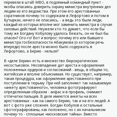
перевели в штаб МВО, в подземный командный пункт -
якобы опасаясь доверить охрану министра внутренних дел
людям из его ведомства. При этом его арестованных
соратников почему-то содержали в Лефортово и потом в
Бутырках, ничего не опасаясь, - а ведь это были люди,
каждый из которых вполне мог заменить министра в случае
силовых действий. Неужели кто-то думает, что если бы
тому же Богдану Кобулову удалось бежать, он не был бы
опасен? Ого-го! Вот и вопрос: почему его или бывшего
министра госбезопасности Абакумова (о котором речь
впереди) после ареста можно было содержать в
Лефортово, а Берию - нельзя?
В «деле Берии» есть и множество бюрократических
несостыковок. Несовпадение дат ареста и оформления
положенных ордеров и согласований - вещь, в общем-то,
житейская и вполне объяснимая. Но существует, например,
такая процедура, как оформление арестованного при
поступлении в тюрьму. При ней заполняют так называемую
«анкету арестованного», человека фотографируют
определенным образом - анфас и в профиль, снимают
отпечатки пальцев. В деле имеются анкеты на всех
арестованных - как на самого Берию, так и на его людей. А
вот с фото уже сложнее. Богдан Кобулов и остальные
сфотографированы, как положено, но с их начальником
почему-то - сплошные «московские тайны». Вместо