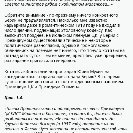
Совета Министров рядом с кабинетом Маленкова...»
Обратите внимание - по-прежнему ничего конкретного
Берии не предъявляется. Насколько мне известно,
карьеризм даже в романтическом 1918 году не входил в
число деяний, подлежащих Уголовному кодексу. Как
выяснится позднее, на июльском пленуме ЦК, у Берии с
Президиумом существовали этические и некоторые
политические разногласия, однако в громогласных
обвинениях на пленуме нет ничего, что тянуло хотя бы на
пятнадцать суток. Тем не менее, арест был уже предрешен,
раз заранее пригласили генералов.
Кстати, любопытный вопрос задал Юрий Мухин: на
заседании какого органа арестовали Берию? В то время
существовали два органа с почти одинаковым названием:
Президиум ЦК и Президиум Совмина.
Цит. 1.4.
«Члены Правительства и одновременно члены Президиума
ЦК КПСС Молотов и Каганович, казалось бы, должны были
разбираться и помнить, где они тогда находились. Но
Хрущев довольно быстро (в 1957 году) отправил их на
пенсию, а Феликс Чуев заставил их вспоминать эти события