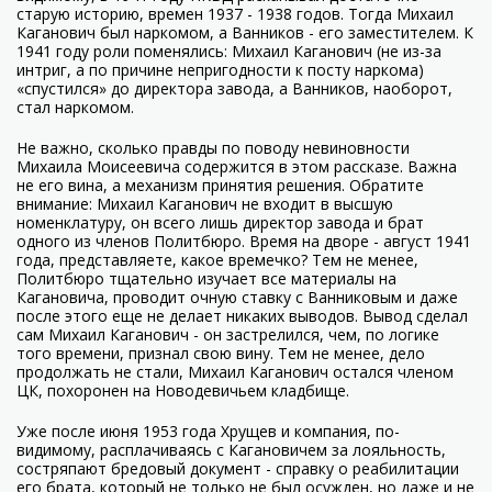
старую историю, времен 1937 - 1938 годов. Тогда Михаил
Каганович был наркомом, а Ванников - его заместителем. К
1941 году роли поменялись: Михаил Каганович (не из-за
интриг, а по причине непригодности к посту наркома)
«спустился» до директора завода, а Ванников, наоборот,
стал наркомом.
Не важно, сколько правды по поводу невиновности
Михаила Моисеевича содержится в этом рассказе. Важна
не его вина, а механизм принятия решения. Обратите
внимание: Михаил Каганович не входит в высшую
номенклатуру, он всего лишь директор завода и брат
одного из членов Политбюро. Время на дворе - август 1941
года, представляете, какое времечко? Тем не менее,
Политбюро тщательно изучает все материалы на
Кагановича, проводит очную ставку с Ванниковым и даже
после этого еще не делает никаких выводов. Вывод сделал
сам Михаил Каганович - он застрелился, чем, по логике
того времени, признал свою вину. Тем не менее, дело
продолжать не стали, Михаил Каганович остался членом
ЦК, похоронен на Новодевичьем кладбище.
Уже после июня 1953 года Хрущев и компания, по-
видимому, расплачиваясь с Кагановичем за лояльность,
состряпают бредовый документ - справку о реабилитации
его брата, который не только не был осужден, но даже и не