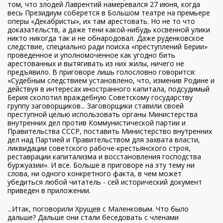
том, что злодей Лаврентий намеревался 27 июня, когда
весь Президиум соберется в Большом театре на премьере
оперы «Декабристы», их там арестовать. Но не то что
доказательств, а даже тени какой-нибудь косвенной улики
никто никогда так и не обнародовал. Даже руденковское
следствие, специально ради поиска «преступлений Берии»
проведенное и уполномоченное как угодно бить
арестованных и вытягивать из них жилы, ничего не
предъявило. В приговоре лишь голословно говорится:
«Судебным следствием установлено, что, изменив Родине и
действуя в интересах иностранного капитала, подсудимый
Берия сколотил враждебную Советскому государству
группу заговорщиков... Заговорщики ставили своей
преступной целью использовать органы Министерства
внутренних дел против Коммунистической партии и
Правительства СССР, поставить Министерство внутренних
дел над Партией и Правительством для захвата власти,
ликвидации советского рабоче-крестьянского строя,
реставрации капитализма и восстановления господства
буржуазии». И все. Больше в приговоре на эту тему ни
слова, ни одного конкретного факта, в чем может
убедиться любой читатель - сей исторический документ
приведен в приложении.
...Итак, поговорили Хрущев с Маленковым. Что было
дальше? Дальше они стали беседовать с членами