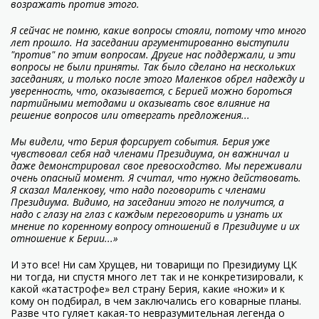
возражать против этого.
Я сейчас не помню, какие вопросы стояли, потому что много
лет прошло. На заседании аргументированно выступили
"против" по этим вопросам. Другие нас поддержали, и эти
вопросы не были приняты. Так было сделано на нескольких
заседаниях, и только после этого Маленков обрел надежду и
уверенность, что, оказывается, с Берией можно бороться
партийными методами и оказывать свое влияние на
решение вопросов или отвергать предложения...
Мы видели, что Берия форсирует события. Берия уже
чувствовал себя над членами Президиума, он важничал и
даже демонстрировал свое превосходство. Мы переживали
очень опасный момент. Я считал, что нужно действовать.
Я сказал Маленкову, что надо поговорить с членами
Президиума. Видимо, на заседании этого не получится, а
надо с глазу на глаз с каждым переговорить и узнать их
мнение по коренному вопросу отношений в Президиуме и их
отношение к Берии...»
И это все! Ни сам Хрущев, ни товарищи по Президиуму ЦК
ни тогда, ни спустя много лет так и не конкретизировали, к
какой «катастрофе» вел страну Берия, какие «ножи» и к
кому он подбирал, в чем заключались его коварные планы.
Разве что гуляет какая-то невразумительная легенда о