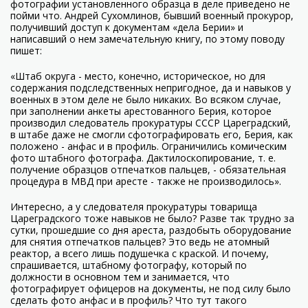
фотографии установленного образца в деле приведено не
пойми что. Андрей Сухомлинов, бывший военный прокурор,
получивший доступ к документам «дела Берии» и
написавший о нем замечательную книгу, по этому поводу
пишет:
«Штаб округа - место, конечно, историческое, но для
содержания подследственных непригодное, да и навыков у
военных в этом деле не было никаких. Во всяком случае,
при заполнении анкеты арестованного Берия, которое
производил следователь прокуратуры СССР Цареградский,
в штабе даже не смогли сфотографировать его, Берия, как
положено - анфас и в профиль. Ограничились комическим
фото штабного фотографа. Дактилоскопирование, т. е.
получение образцов отпечатков пальцев, - обязательная
процедура в МВД при аресте - также не производилось».
Интересно, а у следователя прокуратуры товарища
Цареградского тоже навыков не было? Разве так трудно за
сутки, прошедшие со дня ареста, раздобыть оборудование
для снятия отпечатков пальцев? Это ведь не атомный
реактор, а всего лишь подушечка с краской. И почему,
спрашивается, штабному фотографу, который по
должности в основном тем и занимается, что
фотографирует офицеров на документы, не под силу было
сделать фото анфас и в профиль? Что тут такого