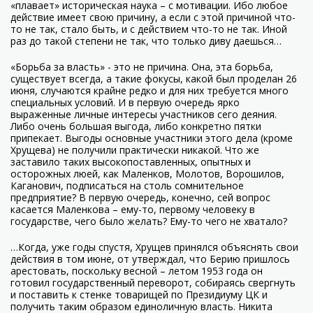
«плавает» историческая наука – с мотивации. Ибо любое
действие имеет свою причину, а если с этой причиной что-
то не так, стало быть, и с действием что-то не так. Иной
раз до такой степени не так, что только диву даешься…
«Борьба за власть» - это не причина. Она, эта борьба,
существует всегда, а такие фокусы, какой был проделан 26
июня, случаются крайне редко и для них требуется много
специальных условий. И в первую очередь ярко
выраженные личные интересы участников сего деяния.
Либо очень большая выгода, либо конкретно пятки
припекает. Выгоды основные участники этого дела (кроме
Хрущева) не получили практически никакой. Что же
заставило таких высокопоставленных, опытных и
осторожных люей, как Маленков, Молотов, Ворошилов,
Каганович, подписаться на столь сомнительное
предприятие? В первую очередь, конечно, сей вопрос
касается Маленкова – ему-то, первому человеку в
государстве, чего было желать? Ему-то чего не хватало?
…Когда, уже годы спустя, Хрущев принялся объяснять свои
действия в том июне, от утверждал, что Берию пришлось
арестовать, поскольку весной – летом 1953 года он
готовил государственный переворот, собираясь свергнуть
и поставить к стенке товарищей по Президиуму ЦК и
получить таким образом единоличную власть. Никита