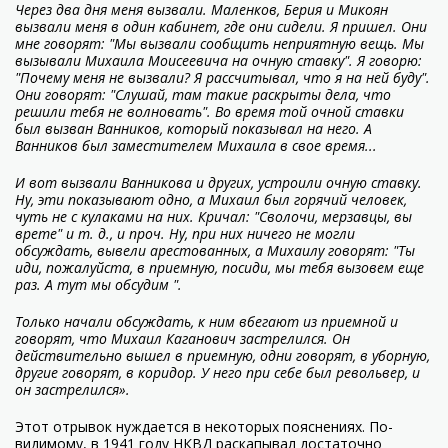
Через два дня меня вызвали. Маленков, Берия и Микоян
вызвали меня в один кабинет, где они сидели. Я пришел. Они
мне говорят: "Мы вызвали сообщить неприятную вещь. Мы
вызывали Михаила Моисеевича на очную ставку". Я говорю:
"Почему меня не вызвали? Я рассчитывал, что я на ней буду".
Они говорят: "Слушай, там такие раскрыты дела, что
решили тебя не волновать". Во время той очной ставки
был вызван Ванников, который показывал на него. А
Ванников был заместителем Михаила в свое время...
И вот вызвали Ванникова и других, устроили очную ставку.
Ну, эти показывают одно, а Михаил был горячий человек,
чуть не с кулаками на них. Кричал: "Сволочи, мерзавцы, вы
врете" и т. д., и проч. Ну, при них ничего не могли
обсуждать, вывели арестованных, а Михаилу говорят: "Ты
иди, пожалуйста, в приемную, посиди, мы тебя вызовем еще
раз. А тут мы обсудим ".
Только начали обсуждать, к ним вбегают из приемной и
говорят, что Михаил Каганович застрелился. Он
действительно вышел в приемную, одни говорят, в уборную,
другие говорят, в коридор. У него при себе был револьвер, и
он застрелился».
Этот отрывок нуждается в некоторых пояснениях. По-
видимому, в 1941 году НКВД раскапывал достаточно