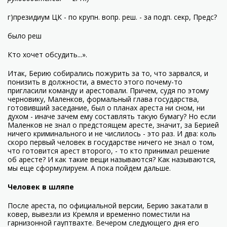
г)президиум ЦК - по крупн. вопр. реш. - за подп. секр, Предс?
было реш
Кто хочет обсудить...».
Итак, Берию собирались пожурить за то, что зарвался, и
понизить в должности, а вместо этого почему-то
пригласили команду и арестовали. Причем, судя по этому
черновику, Маленков, формальный глава государства,
готовивший заседание, был о планах ареста ни сном, ни
духом - иначе зачем ему составлять такую бумагу? Но если
Маленков не знал о предстоящем аресте, значит, за Берией
ничего криминального и не числилось - это раз. И два: коль
скоро первый человек в государстве ничего не знал о том,
что готовится арест второго, - то кто принимал решение
об аресте? И как такие вещи называются? Как называются,
мы еще сформулируем. А пока пойдем дальше.
Человек в шляпе
После ареста, по официальной версии, Берию закатали в
ковер, вывезли из Кремля и временно поместили на
гарнизонной гауптвахте. Вечером следующего дня его