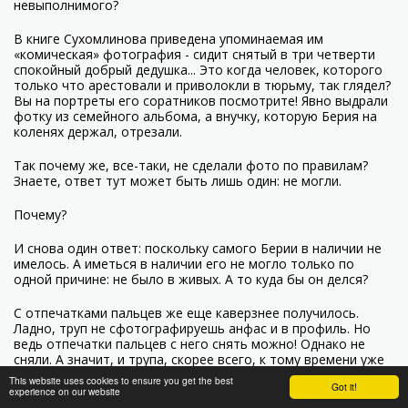
невыполнимого?
В книге Сухомлинова приведена упоминаемая им
«комическая» фотография - сидит снятый в три четверти
спокойный добрый дедушка... Это когда человек, которого
только что арестовали и приволокли в тюрьму, так глядел?
Вы на портреты его соратников посмотрите! Явно выдрали
фотку из семейного альбома, а внучку, которую Берия на
коленях держал, отрезали.
Так почему же, все-таки, не сделали фото по правилам?
Знаете, ответ тут может быть лишь один: не могли.
Почему?
И снова один ответ: поскольку самого Берии в наличии не
имелось. А иметься в наличии его не могло только по
одной причине: не было в живых. А то куда бы он делся?
С отпечатками пальцев же еще каверзнее получилось.
Ладно, труп не сфотографируешь анфас и в профиль. Но
ведь отпечатки пальцев с него снять можно! Однако не
сняли. А значит, и трупа, скорее всего, к тому времени уже
не было. Запомним это обстоятельство, оно нам еще
This website uses cookies to ensure you get the best
Got it!
пригодится.
experience on our website