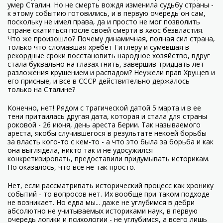
умер Сталин. Но не смерть вождя изменила судьбу страны -
к этому событию готовились, и в первую очередь он сам,
поскольку не имел права, да и просто не мог позволить
стране скатиться после своей смерти в хаос безвластия.
Что же произошло? Почему динамичная, полная сил страна,
только что сломавшая хребет Гитлеру и сумевшая в
рекордные сроки восстановить народное хозяйство, вдруг
стала буквально на глазах гнить, завершив тридцать лет
разложения крушением и распадом? Неужели прав Хрущев и
его присные, и все в СССР действительно держалось
только на Сталине?
Конечно, нет! Рядом с трагической датой 5 марта и в ее
тени притаилась другая дата, которая и стала для страны
роковой - 26 июня, день ареста Берии. Так называемого
ареста, якобы случившегося в результате некоей борьбы
за власть кого-то с кем-то - а что это была за борьба и как
она выглядела, никто так и не удосужился
конкретизировать, предоставили придумывать историкам.
Но оказалось, что все не так просто.
Нет, если рассматривать исторический процесс как хронику
событий - то вопросов нет. Их вообще при таком подходе
не возникает. Но едва мы... даже не углубимся в дебри
абсолютно не учитываемых историками наук, в первую
очередь логики и психологии - не углубимся, а всего лишь