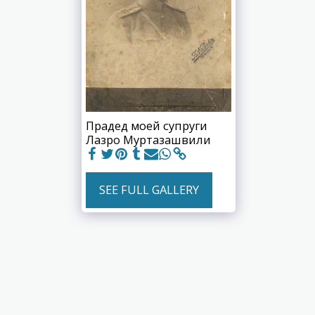
Прадед моей супруги
Лазро Муртазашвили
SEE FULL GALLERY